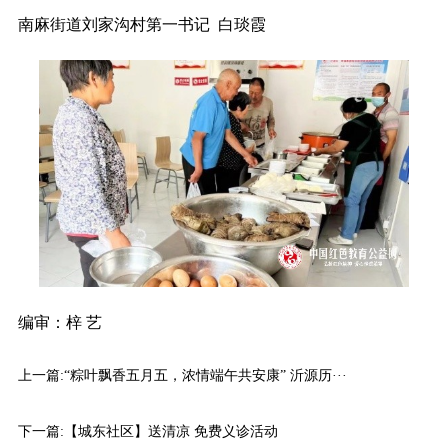
南麻街道刘家沟村第一书记 白琰霞
编审：梓 艺
上一篇:
“粽叶飘香五月五，浓情端午共安康” 沂源历···
下一篇:
【城东社区】送清凉 免费义诊活动