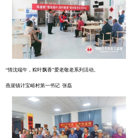
“情沈端午，粽叶飘香”爱老敬老系列活动。
燕崖镇计宝峪村第一书记 张磊