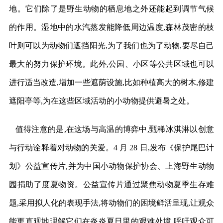
地。它们除了是野生动物的栖息地之外还能起到调节气候
的作用。湿地中的水汽蒸发能降低周边温度,森林茂密的枝
叶则可以为动物们遮挡阳光,为了我们也为了动物,要尽自己
最大的努力保护环境。此外,公园、小区等公共区域也可以
进行适当改造,增加一些遮荫设施,比如种植高大的树木,修建
遮阳亭等,为在这些区域活动的小动物提供避暑之处。
值得注意的是,在这场与高温的博弈中,甄稀冰淇淋以创意
与行动诠释着对动物的关爱。4 月 28 日,发布《保护尾巴计
划》公益宣传片,并为中国小动物保护协会、上海野生动物
园捐助了度夏物资。公益宣传片通过聚焦动物夏季生存难
题,采用拟人化的表现手法,将动物们的困境鲜活呈现,让观众
能更直观地理解它们在炎炎夏日里的艰难处境,呼吁观众可