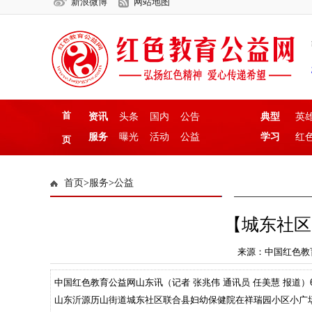
新浪微博
网站地图
首
资讯
头条
国内
公告
典型
英
服务
曝光
活动
公益
学习
红
页
首页
>
服务
>
公益
【城东社区
来源：中国红色教育公益
中国红色教育公益网山东讯（记者 张兆伟 通讯员 任美慧 报道
山东沂源历山街道城东社区联合县妇幼保健院在祥瑞园小区小广