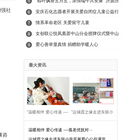
“粽叶飘香五月五，浓情端午共安康” 沂源历
增强社
山街道开展端午节系列活动
安庆石化志愿者开展关爱自闭症儿童公益行
动
情系革命老区 关爱留守儿童
女创联公悦凤凰荟中山分会授牌仪式暨中山
市公悦慈善公益平台公测发布会将于5月26
爱心善举显真情 捐赠助学暖人心
日在大湾区中山市举办
最火资讯
“温暖相伴 爱心传递 ----
“运城霞之缘走进东留小
孤老优抚对象的特别生
学开展爱心公益课堂”
·
温暖相伴 爱心传递 ----孤老优抚对···
康咨
·
运城霞之缘走进东留小学开展爱心公益课堂