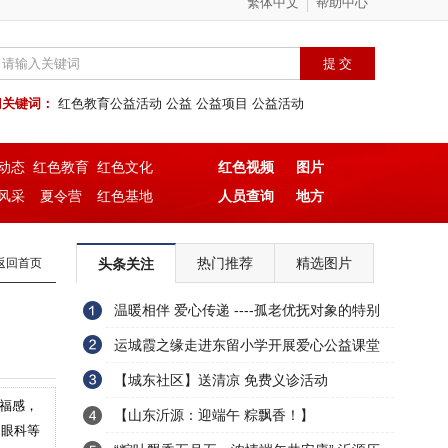
繁体中文
帮助中心
门关键词：
红色教育公益活动
公益
公益项目
公益活动
动态
红色教育
红色文化
红色视频
图片
风采
夏令营
红色基地
人员查询
地方
热门推荐
精选图片
返回首页
头条关注
温暖相伴 爱心传递 ----孤老优抚对象的特别
生日
运城霞之缘走进东留小学开展爱心公益课堂
【城东社区】送清凉 免费义诊活动
幸福感，
【山东沂源：迎端午 粽飘香！】
、眼科等