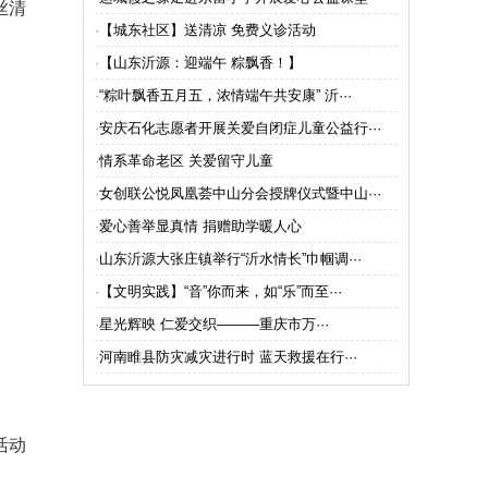
日”
丝清
·
【城东社区】送清凉 免费义诊活动
·
【山东沂源：迎端午 粽飘香！】
·
“粽叶飘香五月五，浓情端午共安康” 沂···
·
安庆石化志愿者开展关爱自闭症儿童公益行···
·
情系革命老区 关爱留守儿童
·
女创联公悦凤凰荟中山分会授牌仪式暨中山···
·
爱心善举显真情 捐赠助学暖人心
·
山东沂源大张庄镇举行“沂水情长”巾帼调···
·
【文明实践】“音”你而来，如“乐”而至···
·
星光辉映 仁爱交织———重庆市万···
·
河南睢县防灾减灾进行时 蓝天救援在行···
活动