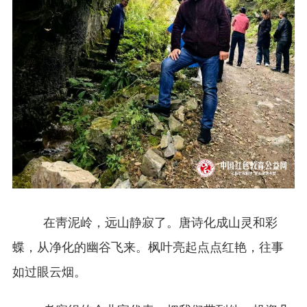
在靑泥岭，远山静寂了。唐诗化成山灵和彩
蝶，从净化的幽谷飞来。枫叶亮起点点红艳，往事
如过眼云烟。