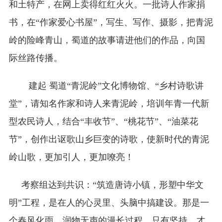
和土特产，在网上卖得红红火火。一批诗人作家捐
书，在“作家爱心书屋”，写生、写作、摄影，把青泥
岭的险峰青山，蜀道的故事请进他们的作品，向国
际丝路传播。
建起 蜀道“青泥岭”文化博物馆、“乡村诗歌讲
堂”，请知名作家和诗人来青泥岭，培训年青一代新
型农民诗人，结合“丰收节”、“桃花节”、“油菜花
节”，创作出讴歌山乡巨变的诗歌，使新时代的青泥
岭山歌，更加引人，更加嘹亮！
考察组达到共识：“筑造唐诗小镇，形塑中华文
明”工程，是在人的心灵里、头脑中搞建设。那是一
个春风化雨，润物无声的漫长过程。只有坚持，才