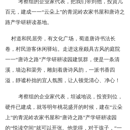
考察组的企业家代表，把我们带到他，投資几
百元，建成一一“云朵上”的青泥岭农家书屋和唐诗之
路产学研耕读基地。
村道和民居旁，有文化广场，蜀道唐诗书法长
卷，村民游客休闲驿站。走进这座颇具古风的庭院
一一“唐诗之路”产学研耕读园建筑群，便是一条清
溪，墙边和渠旁，雕刻着唐诗风韵，一派书香四
溢，靜谧朴拙的宜人氛围，让人顿觉清心、净心！
考察组的企业家代表，坦诚地说，投资到位，
硬件已建成，就等明年桃花盛开的时候，建在“云朵
上”的青泥岭农家书屋和“唐诗之路”产学研耕读园
的“悦读空间”就可以开张。他觉得，对于孩子，“一