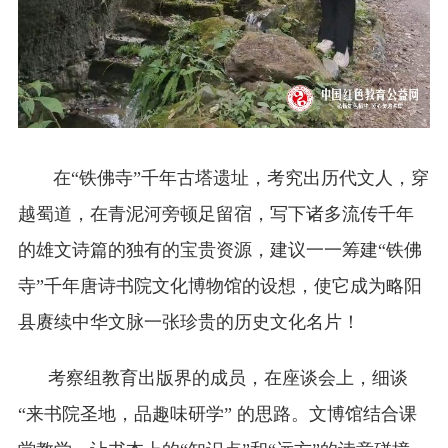
在“铁佛寺”千年古塔遗址，考究出历代文人，穿
越蜀道，在青泥河旁顿足留宿，写下诸多流传千年
的雄文诗篇的独有的宝贵资源，建议一一筹建“铁佛
寺”千年唐诗书院文化博物馆的设想，使它成为略阳
县赓续中华文脉一张珍贵的历史文化名片！
考察组教育出版界的成员，在座谈会上，细谈
“来书院圣地，品趣味研学” 的思路。文博馆结合课