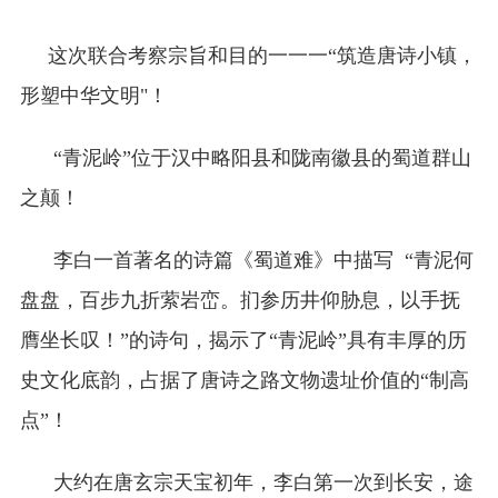
这次联合考察宗旨和目的一一一“筑造唐诗小镇，
形塑中华文明"！
“青泥岭”位于汉中略阳县和陇南徽县的蜀道群山
之颠！
李白一首著名的诗篇《蜀道难》中描写 “青泥何
盘盘，百步九折萦岩峦。扪参历井仰胁息，以手抚
膺坐长叹！”的诗句，揭示了“青泥岭”具有丰厚的历
史文化底韵，占据了唐诗之路文物遗址价值的“制高
点”！
大约在唐玄宗天宝初年，李白第一次到长安，途