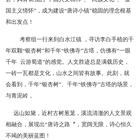
国主义情怀”，成为建设“唐诗小镇”稳固的理念根基
和出发点！
考察组一行来到白水江镇 ，寻访李白手植的千
年双颗“银杏树”和千年“铁佛寺”古塔，仿佛有“一眼
千年 云游蜀道”的感觉。人文胜迹总是满载历史，
一砖一瓦都是文化，山水之间皆有故事。此刻，就
会看到，千年“银杏树”、千年“铁佛寺”古塔的场景，
与青泥岭，
远山如黛，近村古树葱茏，溪流清澈的人文景观
相融合，展现出“唐诗之路〞，宽阔无限，诗心恒久
不竭的美丽蓝图！