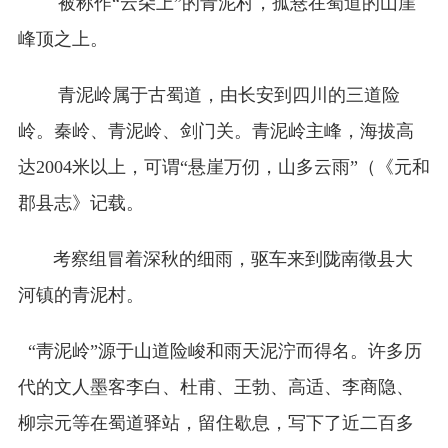
被称作“云朵上”的青泥村，孤悬在蜀道的山崖
峰顶之上。
青泥岭属于古蜀道，由长安到四川的三道险
岭。秦岭、青泥岭、剑门关。青泥岭主峰，海拔高
达2004米以上，可谓“悬崖万仞，山多云雨”（《元和
郡县志》记载。
考察组冒着深秋的细雨，驱车来到陇南徵县大
河镇的青泥村。
“靑泥岭”源于山道险峻和雨天泥泞而得名。许多历
代的文人墨客李白、杜甫、王勃、高适、李商隐、
柳宗元等在蜀道驿站，留住歇息，写下了近二百多