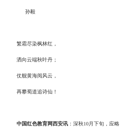
孙毅
繁霜尽染枫林红，
洒向云端秋叶丹；
仗舰黄海阅风云，
再攀蜀道追诗仙！
中国红色教育网西安讯
：
深秋10月下旬，应略