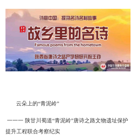
云朵上的“青泥岭”
一一一 陕甘川蜀道“青泥岭”唐诗之路文物遗址保护
提升工程联合考察纪实