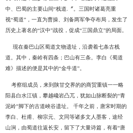
中、巴蜀的主要山间“栈道.〞。三国时诸葛亮重
视“蜀道”，一直为曹操、刘备两军争夺布局，发生了
历史上著名的“汉中”战役，促成“三国鼎立”的局面。
现在秦巴山区蜀道文物遗址，沿袭着七条古栈
道。其中，秦岭有四条；巴山有三条。李白《蜀道
难》描述的便是其中的“金牛道”。
考察组成员，来到陕甘交界的的商贸重镇一一略
阳县白水江镇，攀越巉岩凸兀，犹如山脉断裂的“青
泥岭”脚下的古道峽谷遗址。 千年之前，唐宋时期的
李白、杜甫、柳宗元、文同等诸多文人墨客，途经
山涧，由蜀道往返长安，留下了大量诗篇，有着“唐