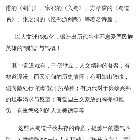
甫的《剑门》、宋祁的《入蜀》、方孝孺的《蜀道
易》、张之洞的《忆蜀游剑阁》等著名诗篇，
以人文迁移默化，锻造出历代生生不息爱国民族
英雄的“魂魄”与气概！
其中蜀道就有，千仞壁立，人文精神的凝聚；有
栈道漫漫，而又沉甸的历史情怀；有明知山险峻，
偏向险处行 的攀登开拓精神；有历代对于廉政兴邦
的坦率渴求与愿望；有爱国主义豪放的胸襟和抱
负；有重德轻利的人文美德等等。
这些从蜀道千秋共存的诗意，提炼出的墨气四
射，风骨钢強的“中国人文精神”、“民族文化”、“爱