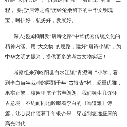
程 。要把“唐诗之路”历经沧桑留下的中华文明瑰
宝，呵护好，弘扬好，发展好。
深入挖掘和阐发“唐诗之路”中华优秀传统文化的
精神内涵。用“大文物”的思路，建好“唐诗小镇”，为
中华文明的振兴，提供更多的考古文物实证！
考察组来到略阳县白水江镇“青泥河〞小学，看
到李白当年栽种的两颗千年“古银杏”树，凝重优雅，
果实正繁，校园里孩子书声朗朗。我们顿生几许怀
古意境，不约而同地吟哦着李白的《蜀道难》诗
篇，让心灵伴随着千年银杏果，穿越到悠远盛唐的
高光时代！