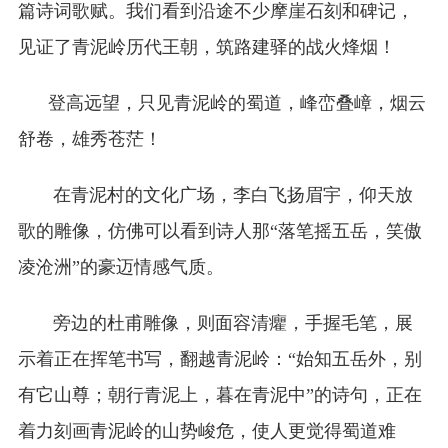
篇诗词歌赋。我们看到沿途不少摩崖石刻和碑记，
见证了青泥岭历代王朝，筑路建驿的战火烽烟！
登高远望，只见青泥岭的蜀道，峰峦叠嶂，烟云
舒卷，雄秀苍茫！
在青泥村的文化广场，李白飞扬眉宇，仰天放
歌的雕像，仿佛可以看到诗人那“落笔摇五岳，笑傲
凌沧洲”的豪迈情感气质。
旁边的杜甫雕像，则面容清癯，手握毛笔，展
示着正在挥笔书写，翻越青泥岭：“始知五岳外，别
有它山尊；朝行青泥上，暮在青泥中”的诗句，正在
着力刻画青泥岭的山势峻危，使人更觉得蜀道难