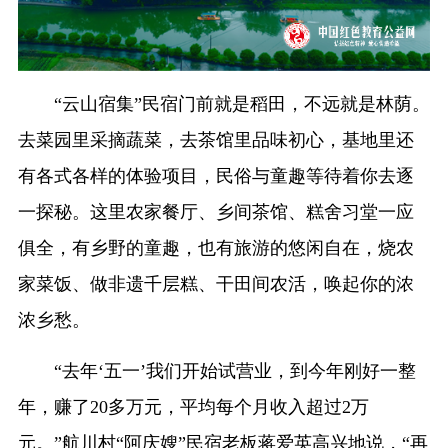
“云山宿集”民宿门前就是稻田，不远就是林荫。
去菜园里采摘蔬菜，去茶馆里品味初心，基地里还
有各式各样的体验项目，民俗与童趣等待着你去逐
一探秘。这里农家餐厅、乡间茶馆、糕舍习堂一应
俱全，有乡野的童趣，也有旅游的悠闲自在，烧农
家菜饭、做非遗千层糕、干田间农活，唤起你的浓
浓乡愁。
“去年‘五一’我们开始试营业，到今年刚好一整
年，赚了20多万元，平均每个月收入超过2万
元。”航川村“阿庆嫂”民宿老板蒋爱英高兴地说，“再