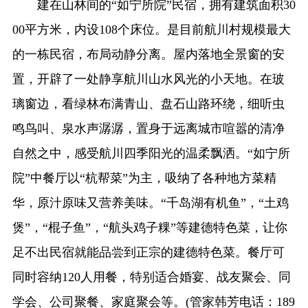
建在山林间的“如宁所院”民宿，拥有建筑面积30
00平方米，内设108个床位。是目前航川村规模最大
的一栋民宿，布局动静分离。屋内落地全景窗的安
置，开辟了一处静享航川山水风光的小天地。在玻
璃窗边，看绿林布满青山、盘石山路环绕，细听虫
鸣鸟叫、泉水声潺潺，置身于远离城市喧嚣的清净
自然之中，感受航川四季阳光的温柔飘洒。“如宁所
院”中餐厅以“杭帮菜”为主，吸纳了各种地方菜精
华，原汁原味又营养美味。“千岛湖有机鱼”，“土鸡
煲”，“棍子鱼”，“航头鸡子粿”等建德特色菜，让你
足不出民宿就能品尝到正宗的建德特色菜。餐厅可
同时容纳120人用餐，特别适合婚宴、战友聚会、同
学会、公司聚餐、家庭聚会等。(管家韩芳电话：189